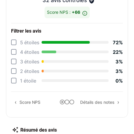
32 avis contrôlés
Score NPS :
+66
Filtrer les avis
Détai
5 étoiles
72%
Maté
4 étoiles
22%
Cons
3 étoiles
3%
Qual
2 étoiles
3%
Resp
1 étoile
0%
Rapp
Score NPS
Détails des notes
Rec
Résumé des avis